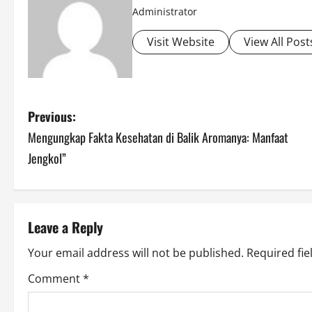
Administrator
Visit Website
View All Post
P
Previous:
Mengungkap Fakta Kesehatan di Balik Aromanya: Manfaat
o
Jengkol”
s
t
Leave a Reply
n
Your email address will not be published.
Required fi
a
Comment
*
v